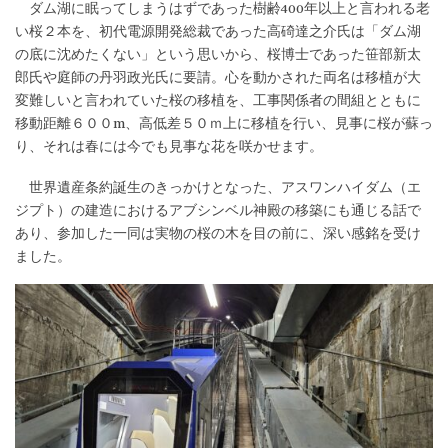
ダム湖に眠ってしまうはずであった樹齢400年以上と言われる老
い桜２本を、初代電源開発総裁であった高碕達之介氏は「ダム湖
の底に沈めたくない」という思いから、桜博士であった笹部新太
郎氏や庭師の丹羽政光氏に要請。心を動かされた両名は移植が大
変難しいと言われていた桜の移植を、工事関係者の間組とともに
移動距離６００m、高低差５０ｍ上に移植を行い、見事に桜が蘇っ
り、それは春には今でも見事な花を咲かせます。
世界遺産条約誕生のきっかけとなった、アスワンハイダム（エ
ジプト）の建造におけるアブシンベル神殿の移築にも通じる話で
あり、参加した一同は実物の桜の木を目の前に、深い感銘を受け
ました。