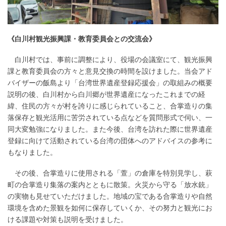
《白川村観光振興課・教育委員会との交流会》
白川村では、事前に調整により、役場の会議室にて、観光振興
課と教育委員会の方々と意見交換の時間を設けました。当会アド
バイザーの飯島より「台湾世界遺産登録応援会」の取組みの概要
説明の後、白川村から白川郷が世界遺産になったこれまでの経
緯、住民の方々が村を誇りに感じられていること、合掌造りの集
落保存と観光活用に苦労されている点などを質問形式で伺い、一
同大変勉強になりました。また今後、台湾を訪れた際に世界遺産
登録に向けて活動されている台湾の団体へのアドバイスの参考に
もなりました。
その後、合掌造りに使用される「萱」の倉庫を特別見学し、萩
町の合掌造り集落の案内とともに散策。火災から守る「放水銃」
の実物も見せていただけました。地域の宝である合掌造りや自然
環境を含めた景観を如何に保存していくか、その努力と観光にお
ける課題や対策も説明を受けました。