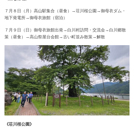
７月８日（月）高山駅集合（昼食）→荘川桜公園→御母衣ダム・
地下発電所→御母衣旅館（宿泊）
７月９日（日）御母衣旅館出発→白川村訪問・交流会→白川郷散
策（昼食）→高山祭屋台会館→古い町並み散策→解散
《荘川桜公園》