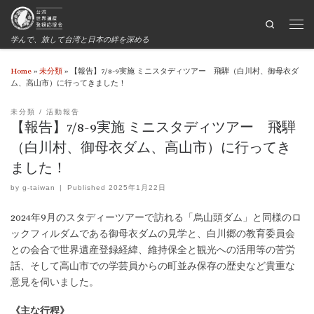
Search
学んで、旅して台湾と日本の絆を深める
Home
»
未分類
»
【報告】7/8-9実施 ミニスタディツアー 飛騨（白川村、御母衣ダ
ム、高山市）に行ってきました！
未分類
活動報告
【報告】7/8-9実施 ミニスタディツアー 飛騨
（白川村、御母衣ダム、高山市）に行ってき
ました！
by
g-taiwan
|
Published
2025年1月22日
2024年9月のスタディーツアーで訪れる「烏山頭ダム」と同様のロ
ックフィルダムである御母衣ダムの見学と、白川郷の教育委員会
との会合で世界遺産登録経緯、維持保全と観光への活用等の苦労
話、そして高山市での学芸員からの町並み保存の歴史など貴重な
意見を伺いました。
《主な行程》