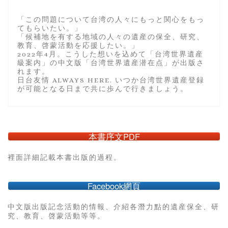
「この問題について台湾の人々にもっと関心をもっ
てもらいたい。」
「候補地を有する地域の人々の遺産の保全、研究、
教育、啓蒙活動を応援したい。」
2022年4月。こうした想いを込めて「台湾世界遺産
級案内」の中文版「台湾世界遺産潜在点」が出版さ
れます。
日台友情 ALWAYS HERE. いつか台湾世界遺産登録
が可能となる日まで共に歩んで行きましょう。
本書序文PDF
裡面詳細記載本書出版的過程。
Facebook網頁
中文版出版記念活動的情報、介紹各潛力點的遺産保全、研
究、教育、啓蒙活動等等。