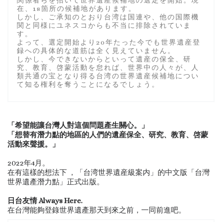
関係者らを招いて世界遺産候補地の選定を開始。現
在、18箇所の候補地があります。
しかし、ご承知のとおり台湾は国連や、他の国際機
関と同様にユネスコからも不当に排除されていま
す。
よって、選定開始より20年たった今でも世界遺産登
録への具体的な道筋は全く見えていません。
しかし、今できないからといって遺産の保全、研
究、教育、啓蒙活動を怠れば、世界中の人々が、人
類共通の宝となり得る台湾の世界遺産候補地につい
て知る権利を奪うことになるでしょう。
「希望能讓台灣人對這個問題產生關心。」
「想替有潛力點的地區的人們的遺産保全、研究、教育、啓蒙
活動來聲援。」
2022年4月。
在有這樣的想法下 ，「台湾世界遺産級案内」的中文版「台灣
世界遺產潛力點」正式出版。
日台友情 Always Here.
在台灣能夠登錄世界遺產那天到來之前，一同前進吧。