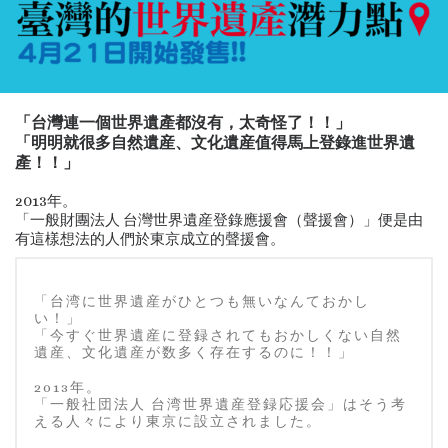
「台灣連一個世界遺產都沒有，太奇怪了！！」
「明明就很多自然遺産、文化遺産值得馬上登錄進世界遺
產！！」
2013年。
「一般財團法人 台灣世界遺産登錄應援會（聲援會）」便是由
有這樣想法的人們於東京成立的聲援會。
「台湾に世界遺産がひとつも無いなんておかし
い！」
「今すぐ世界遺産に登録されてもおかしくない自然
遺産、文化遺産が数多く存在するのに！！」
2013年。
「一般社団法人 台湾世界遺産登録応援会」はそう考
える人々により東京に設立されました。