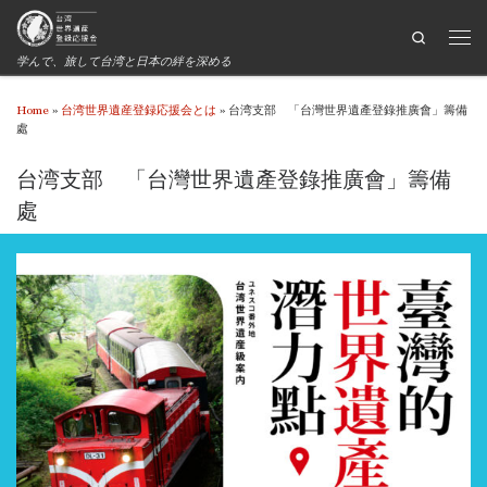
Search
学んで、旅して台湾と日本の絆を深める
Home
»
台湾世界遺産登録応援会とは
»
台湾支部 「台灣世界遺產登錄推廣會」籌備
處
台湾支部 「台灣世界遺產登錄推廣會」籌備
處