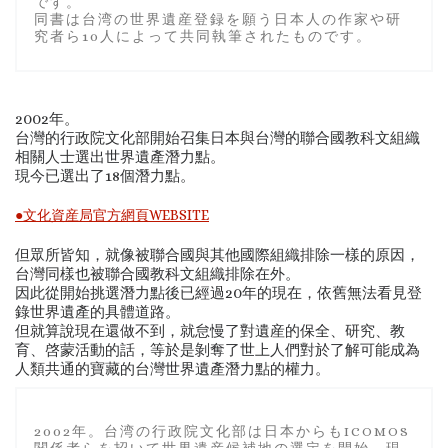
です。
同書は台湾の世界遺産登録を願う日本人の作家や研
究者ら10人によって共同執筆されたものです。
2002年。
台灣的行政院文化部開始召集日本與台灣的聯合國教科文組織
相關人士選出世界遺產潛力點。
現今已選出了18個潛力點。
●文化資産局官方網頁WEBSITE
但眾所皆知，就像被聯合國與其他國際組織排除一樣的原因，
台灣同樣也被聯合國教科文組織排除在外。
因此從開始挑選潛力點後已經過20年的現在，依舊無法看見登
錄世界遺產的具體道路。
但就算說現在還做不到，就怠慢了對遺産的保全、研究、教
育、啓蒙活動的話，等於是剝奪了世上人們對於了解可能成為
人類共通的寶藏的台灣世界遺產潛力點的權力。
2002年。台湾の行政院文化部は日本からもICOMOS