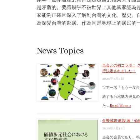
是矛盾的。要讓幾乎不被世界上其他國家認為
家能夠正確且深入了解到台灣的文化、歴史、
為深愛台灣的鄰居、作為同是地球上的居民的
News Topics
当会との初コラボ！ 
行決定されました！
2025年8月5日
ツアー名『もう一度台
旅する台湾魅力発見の旅
た …
Read More »
金野誠志 教授 著「
2025年5月12日
当会の会員であり、鳴