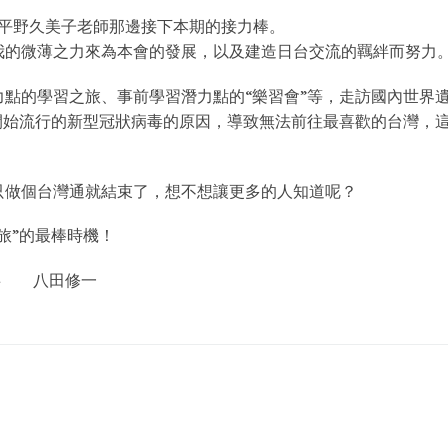
 平野久美子老師那邊接下本期的接力棒。
我的微薄之力來為本會的發展，以及建造日台交流的羈絆而努力
點的學習之旅、事前學習潛力點的“樂習會”等，走訪國內世界遺
開始流行的新型冠狀病毒的原因，導致無法前往最喜歡的台灣，
。
只做個台灣通就結束了，想不想讓更多的人知道呢？
旅”的最棒時機！
事 八田修一