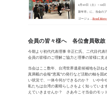
2月10日（土）～12
新年市」に、当会のブ
ゴージュ …
Read More
会員の皆々様へ 各位會員敬啟
今期より初代代表理事 辛正仁氏、二代目代表
会員の皆様のご理解ご協力と理事の皆様に支
当会はここ数年、台湾世界遺産候補地を訪ねる
真満載の会報“恵風”の発行など活動の軸を固
い状況で、一体今何ができるのか？ いや今
私たちは台湾の素晴らしさをよく知っていま
えていきませんか？ さあ今こそ当会のモット