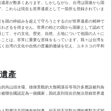
然遺産が数多くあります。しかしながら、
台湾は国連から国
ず、これらは現在も世界遺産として一箇所も登録されていま
産を国の枠組みを超えて守ろうとするのが世界遺産の精神で
言わざるを得ません。
世界の殆どの国から国家として認めて
通じて、その文化、歴史、自然、土地について他国の人々に
うことは、非常に重要な意味をもっています。我々は台湾を
広く台湾の文化や自然の普遍的価値を伝え、ユネスコの平和
遺產
造的烏山頭水壩、雄偉景觀的大魯閣溪谷等等許多應該被列為
未被聯合國認定為一個國家，因此直到現在仍無法登錄世界遺
全人類應該共同擁有的財產，但不得不說對台灣的應對方式卻