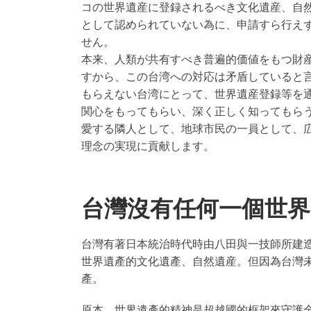
コの世界遺産に登録されるべき文化遺産、自
として認められていない為に、申請すら行え
せん。
本来、人類が共有すべき普遍的価値をもつ財
すから、この台湾への対応は矛盾していると
もらえない台湾にとって、世界遺産登録等を
関心をもってもらい、深く正しく知ってもら
愛する隣人として、地球市民の一員として、
理念の実現に貢献します。
台灣沒有任何一個世界
台灣有著日本統治時代時由八田與一技師所建
世界遺產的文化遺產、自然遺産。但因為台灣
產。
原本，世界遺產的精神是超越國的框架來守護