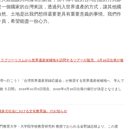
是一個國家的台灣來說，透過列入世界遺產的方式，讓其他國
自然、土地是比我們想得還要更具有重要意義的事情。我們作
一員，希望能盡一份心力。
クラブツーリズムから世界遺産候補地を訪問するツアーが販売、3月18日出発が催
湾へ行こう！「台湾世界遺産登録応援会」が推奨する世界遺産候補地へ 学んで
 ５日間』 2025年10月9日現在、2026年3月18日出発の催行が決定となりまし
価値多元社会における文化教育論」のお知らせ
門教育大学・大学院学校教育研究科 教授でおられる金野誠志様より、この度