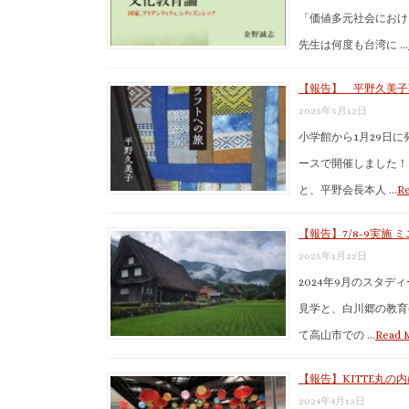
「価値多元社会におけ
先生は何度も台湾に …
【報告】 平野久美子
2025年5月12日
小学館から1月29日
ースで開催しました！
と、平野会長本人 …
Re
【報告】7/8-9実
2025年1月22日
2024年9月のスタ
見学と、白川郷の教育
て高山市での …
Read 
【報告】KITTE丸
2024年4月13日