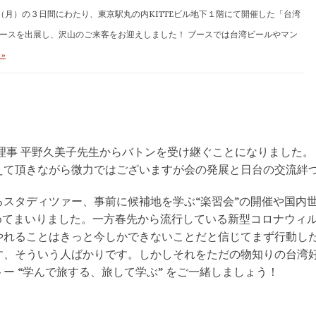
日（月）の３日間にわたり、東京駅丸の内KITTEビル地下１階にて開催した「台湾
ースを出展し、沢山のご来客をお迎えしました！ ブースでは台湾ビールやマン
 »
理事 平野久美子先生からバトンを受け継ぐことになりました。
えて頂きながら微力ではございますが会の発展と日台の交流絆
スタディツァー、事前に候補地を学ぶ“楽習会”の開催や国内世
めてまいりました。一方春先から流行している新型コロナウィ
やれることはきっと今しかできないことだと信じてまず行動し
す、そういう人ばかりです。しかしそれをただの物知りの台湾
ー “学んで旅する、旅して学ぶ” をご一緒しましょう！