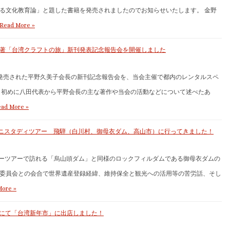
る文化教育論」と題した書籍を発売されましたのでお知らせいたします。 金野
Read More »
著「台湾クラフトの旅」新刊発表記念報告会を開催しました
に発売された平野久美子会長の新刊記念報告会を、当会主催で都内のレンタルスペ
 初めに八田代表から平野会長の主な著作や当会の活動などについて述べたあ
ad More »
施 ミニスタディツアー 飛騨（白川村、御母衣ダム、高山市）に行ってきました！
ディーツアーで訪れる「烏山頭ダム」と同様のロックフィルダムである御母衣ダムの
委員会との会合で世界遺産登録経緯、維持保全と観光への活用等の苦労話、そし
More »
の内にて「台湾新年市」に出店しました！