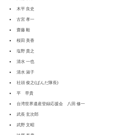
木平 良史
古宮 孝一
齋藤 毅
桜田 美香
塩野 貴之
清水 一也
清水 淑子
社頭 俊之(ぱんだ隊長)
平 早貴
台湾世界遺産登録応援会 八田 修一
武長 玄次郎
武野 文昭