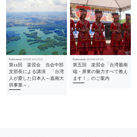
Published
2020年10月22日
Published
2019年4月3日
第11回 楽習会 当会中部
第五回 楽習会「台湾最南
支部長による講演 「台湾
端・屏東の魅力すべて教え
人が愛した日本人～嘉南大
ます！」のご案内
圳事業～」
Post
Previous
Ne