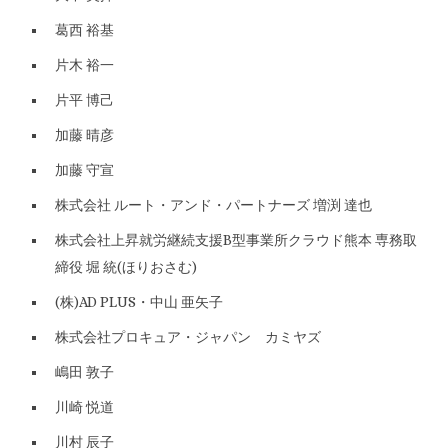
葛西 裕基
片木 裕一
片平 博己
加藤 晴彦
加藤 守宣
株式会社 ルート・アンド・パートナーズ 増渕 達也
株式会社上昇就労継続支援B型事業所クラウド熊本 専務取
締役 堀 統(ほりおさむ)
(株)AD PLUS・中山 亜矢子
株式会社プロキュア・ジャパン カミヤズ
嶋田 敦子
川崎 悦道
川村 辰子