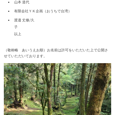
山本 道代
有限会社ＹＫ企画（おうちで台湾）
渡邉 丈修/久
以上
（敬称略 あいうえお順）お名前は許可をいただいた上で公開さ
せていただいております。