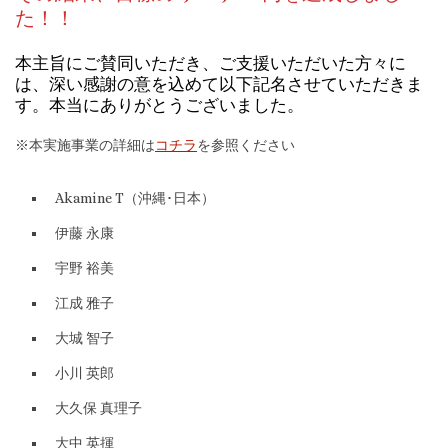
た！！
本主旨にご賛同いただき、ご支援いただいた方々に
は、深い感謝の意を込めて以下記名させていただきま
す。本当にありがとうございました。
※本実施事業の詳細は
コチラ
を参照ください
Akamine T（沖縄･日本）
伊藤 永康
宇野 裕美
江成 雅子
大城 智子
小川 英郎
大久保 真理子
大中 英揮