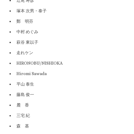
辻尾 寿彦
塚本 次男・泰子
鄭 明芬
中村 めぐみ
萩谷 東以子
走れケン
HIRONOBU/NISHIOKA
Hiromi Sawada
平山 泰生
藤島 俊一
麓 香
三宅 紀
森 基