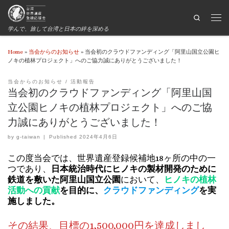
Search
学んで、旅して台湾と日本の絆を深める
Home
»
当会からのお知らせ
»
当会初のクラウドファンディング「阿里山国立公園ヒ
ノキの植林プロジェクト」へのご協力誠にありがとうございました！
当会からのお知らせ
活動報告
当会初のクラウドファンディング「阿里山国
立公園ヒノキの植林プロジェクト」へのご協
力誠にありがとうございました！
by
g-taiwan
|
Published
2024年4月6日
この度当会では、世界遺産登録候補地18ヶ所の中の一
つであり、
日本統治時代にヒノキの製材開発のために
鉄道を敷いた阿里山国立公園
において、
ヒノキの植林
活動への貢献
を目的に、
クラウドファンディング
を実
施しました。
その結果、目標の1,500,000円を達成しまし