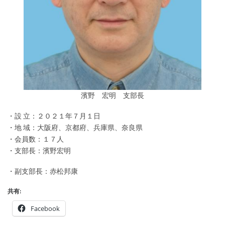
濱野 宏明 支部長
・設 立：２０２１年７月１日
・地 域：大阪府、京都府、兵庫県、奈良県
・会員数：１７人
・支部長：濱野宏明
・副支部長：赤松邦康
共有:
Facebook