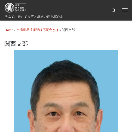
Search
学んで、旅して台湾と日本の絆を深める
Home
»
台湾世界遺産登録応援会とは
»
関西支部
関西支部