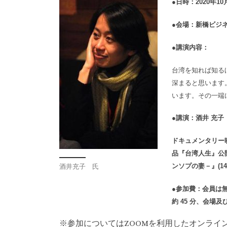
●日時：2020年10
●会場：新橋ビジ
●講演内容：
台湾を知れば知る
深まると思います
います。その一端
●講演：酒井 充子
ドキュメンタリー
品『台湾人生』公
ンソプの妻－』(1
酒井充子 氏
●参加費：会員は無
約 45 分、会場
※参加についてはZOOMを利用したオンライ