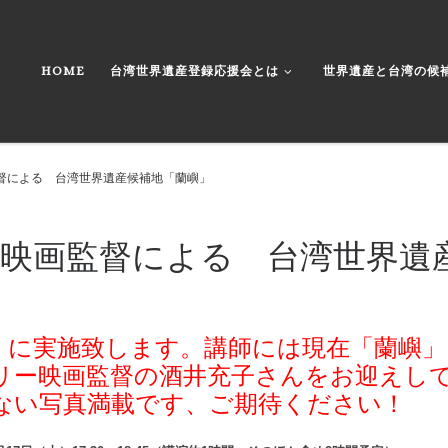
HOME
台湾世界遺産登録応援会とは
世界遺産と台湾の候
監督による 台湾世界遺産候補地「蘭嶼」
井映画監督による 台湾世界遺
土）に実施致します。講師には現在「蘭嶼
リー映画監督の酒井充子さんをお迎えし
ない写真満載です、ご期待ください！