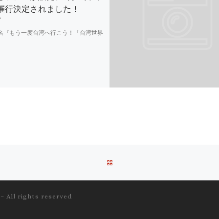
催行決定されました！
名『もう一度台湾へ行こう！「台湾世界
BACK
TO
–
All rights reserved
POST