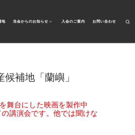
Se
補地
当会からのお知らせ
入会のご案内
お問い合わせ
産候補地「蘭嶼」
」を舞台にした映画を製作中
ての講演会です。他では聞けな