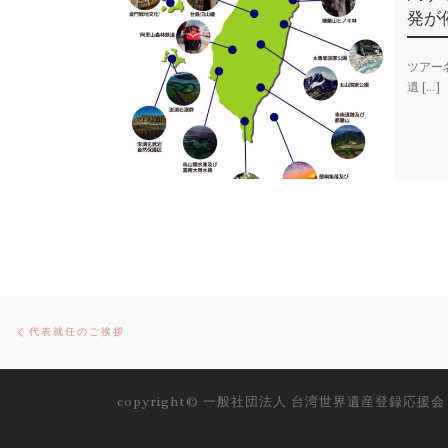
発が
ツアー
遺 […]
Post
Previous
代表就任のご挨拶
post
navigation
copyright©
一般社団法人 台湾世界遺産登録応援会