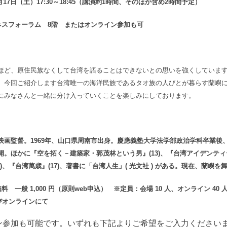
月17日（土）17
:30～18:45
（講演約1時間、そのほか含め2時間予定）
ネスフォーラム 8階 またはオンライン参加も可
ほど、原住民族なくして台湾を語ることはできないとの思いを強くしていま
。今回ご紹介します台湾唯一の海洋民族であるタオ族の人びとが暮らす蘭嶼
にみなさんと一緒に分け入っていくことを楽しみにしております。
映画監督。1969年、山口県周南市出身。慶應義塾大学法学部政治学科卒業後、
開。ほかに『空を拓く－建築家・郭茂林という男』(13)、『台湾アイデンティ
4)、『台湾萬歳』(17)、著書に「台湾人生」( 光文社 ) がある。現在、蘭嶼
料 一般 1,000 円（原則web申込） ※定員：会場 10 人、オンライン 4
及びオンラインにて
ン参加も可能です。いずれも下記よりご希望をご入力ください