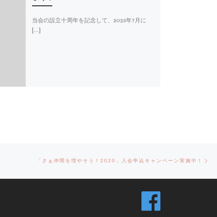
当会の設立十周年を記念して、2023年7月に
[…]
Ne
「さぁ仲間を増やそう！2020」入会申込キャンペーン実施中！
po