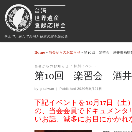
学んで、旅して台湾と日本の絆を深める
Home
»
当会からのお知らせ
»
第10回 楽習会 酒井映画
当会からのお知らせ
特別イベント
第10回 楽習会 酒
by
g-taiwan
|
Published
2020年9月21日
下記イベントを10月17日（
の、当会会員でドキュメンタ
いお話、滅多にお目にかかれ