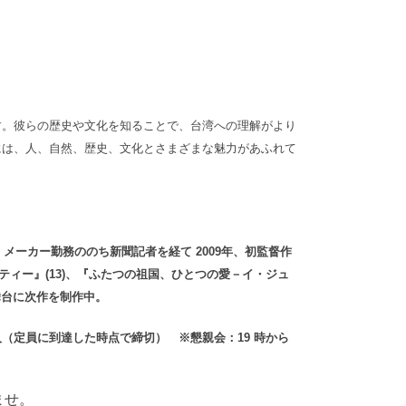
す。彼らの歴史や文化を知ることで、台湾への理解がより
には、人、自然、歴史、文化とさまざまな魅力があふれて
メーカー勤務ののち新聞記者を経て 2009年、初監督作
ティー』(13)、『ふたつの祖国、ひとつの愛－イ・ジュ
を舞台に次作を制作中。
0 人（定員に到達した時点で締切） ※懇親会：19 時から
ませ。