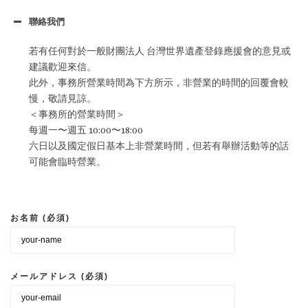
聯絡我們
若有任何對於一般財團法人 台灣世界遺產登錄應援會的意見或
建議歡迎來信。
此外，事務所營業時間為下方所示，非營業的時間的回覆會較
慢，敬請見諒。
＜事務所的營業時間＞
每週一〜週五 10:00〜18:00
六日以及國定假日基本上非營業時間，但若有舉辦活動等的話
可能會臨時營業。
お名前 (必須)
メールアドレス (必須)