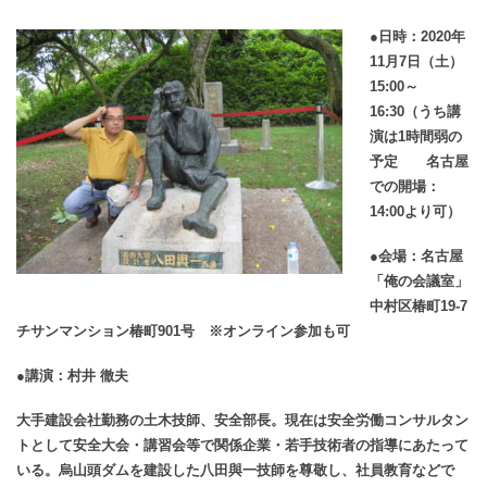
●日時：2020年
11月7日（土）
15
:00～
16:30
（うち講
演は1時間弱の
予定 名古屋
での開場：
14:00より可）
●会場：名古屋
「俺の会議室」
中村区椿町19-7
チサンマンション椿町901号 ※
オンライン参加も可
●講演：村井 徹夫
大手建設会社勤務の土木技師、安全部長。現在は安全労働コンサルタン
トとして安全大会・講習会等で関係企業・若手技術者の指導にあたって
いる。烏山頭ダムを建設した八田與一技師を尊敬し、社員教育などで