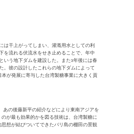
には干上がってしまい、灌漑用水としての利
地下を流れる伏流水をせき止めることで、年中
という地下ダムを建設した。また3年後には春
た。彼の設計したこれらの地下ダムによって
降日本が発展に寄与した台湾製糖事業に大きく貢
間は、あの後藤新平の紹介などにより東南アジアを
くのが最も効果的かを図る技術は、台湾製糖に
的思想が結びついてできたバリ島の棚田の景観