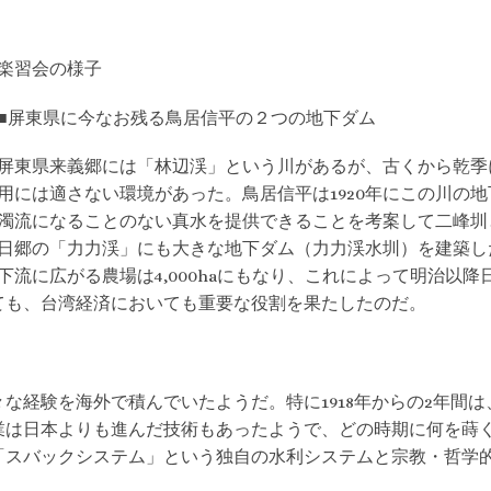
楽習会の様子
■屏東県に今なお残る鳥居信平の２つの地下ダム
屏東県来義郷には「林辺渓」という川があるが、古くから乾季
用には適さない環境があった。鳥居信平は1920年にこの川の
濁流になることのない真水を提供できることを考案して二峰圳
日郷の「力力渓」にも大きな地下ダム（力力渓水圳）を建築し
下流に広がる農場は4,000haにもなり、これによって明治以
ても、台湾経済においても重要な役割を果たしたのだ。
々な経験を海外で積んでいたようだ。特に1918年からの2年
業は日本よりも進んだ技術もあったようで、どの時期に何を蒔
「スバックシステム」という独自の水利システムと宗教・哲学