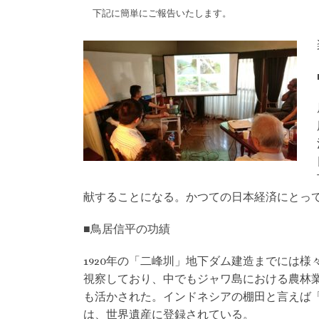
下記に簡単にご報告いたします。
献することになる。かつての日本経済にとっ
■鳥居信平の功績
1920年の「二峰圳」地下ダム建造までには様
視察しており、中でもジャワ島における農林
も活かされた。インドネシアの棚田と言えば
は、世界遺産に登録されている。