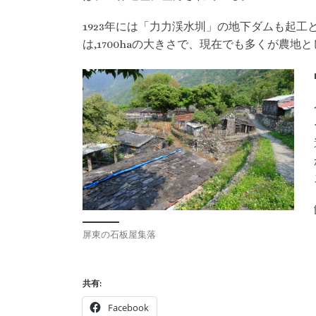
1923年には「力力渓水圳」の地下ダムも起工
は,1700haの大きさで、現在でも多くが農地
屏東の石板屋集落
共有:
Facebook