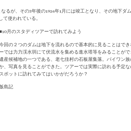
となるが、その3年後の1926年1月には竣工となり、その地下
として使われている。
■10月のスタディツアーで訪れてみよう
今回の２つのダムは地下を流れるので基本的に見ることはでき
ーでは力力渓水圳にて伏流水を集める進水塔等をみることがで
遺産候補地の一つである、老七佳村の石板屋集落。パイワン族
か、写真を見ることができた。ツアーでは実際に訪れる予定な
スポットに訪れてみてはいかがだろうか？
飯島記