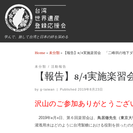
学んで、旅して台湾と日本の絆を深める
Home
»
未分類
»
【報告】8/4実施楽習会 「二峰圳の地下
未分類
活動報告
【報告】8/4実施楽
by
g-taiwan
|
Published
2019年8月23日
沢山のご参加ありがとうござ
2019
年8月4日、第６回楽習会は、
鳥居徹先生（東京大
灌漑用水はどのように台湾製糖における役割を担ったの