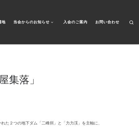
Se
補地
当会からのお知らせ
入会のご案内
お問い合わせ
板屋集落」
かれた２つの地下ダム「二峰圳」と「力力渓」を主軸に、