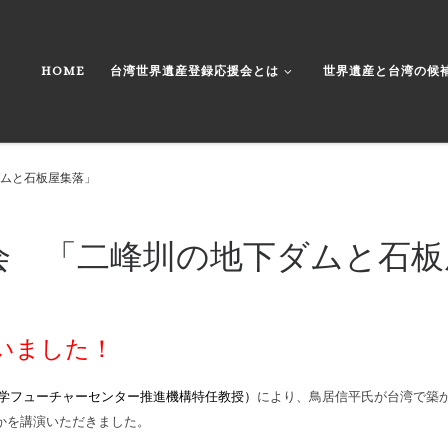
HOME
台湾世界遺産登録応援会とは
世界遺産と台湾の候
ダムと石板屋集落」
習会 「二峰圳の地下ダムと石
いました
！
学フューチャーセンター推進機構特任教授）
により、鳥居信平氏が台湾で築
かを講演いただきました。