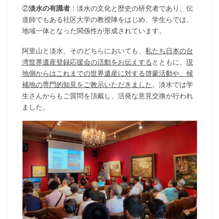
②
淡水の有識者
：淡水の文化と歴史の研究者であり、伝
道師でもある社区大学の教授陣をはじめ、学生らでは、
地域一体となった関係性が形成されています。
阿里山と淡水、そのどちらにおいても、
私たち日本の台
湾世界遺産登録応援会の活動をお伝えする
とともに、
現
地側からはこれまでの世界遺産に対する啓蒙活動や、候
補地の専門的知見をご教示いただきました
。淡水では学
生さんからもご質問を頂戴し、活発な意見交換が行われ
ました。