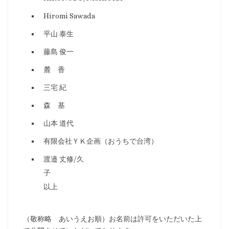
Hiromi Sawada
平山 泰生
藤島 俊一
麓 香
三宅 紀
森 基
山本 道代
有限会社ＹＫ企画（おうちで台湾）
渡邉 丈修/久
以上
（敬称略 あいうえお順）お名前は許可をいただいた上