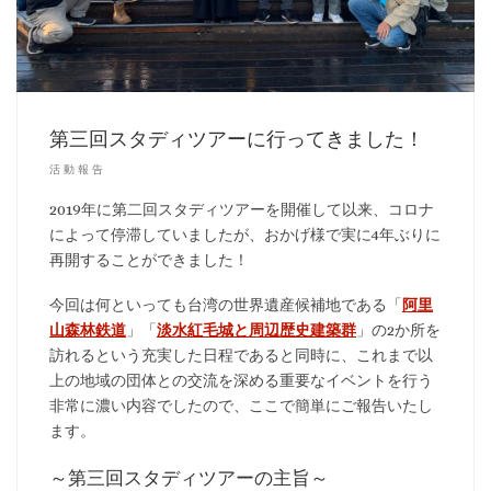
第三回スタディツアーに行ってきました！
活動報告
2019年に第二回スタディツアーを開催して以来、コロナ
によって停滞していましたが、おかげ様で実に4年ぶりに
再開することができました！
今回は何といっても台湾の世界遺産候補地である「
阿里
山森林鉄道
」「
淡水紅毛城と周辺歴史建築群
」の2か所を
訪れるという充実した日程であると同時に、これまで以
上の地域の団体との交流を深める重要なイベントを行う
非常に濃い内容でしたので、ここで簡単にご報告いたし
ます。
～第三回スタディツアーの主旨～