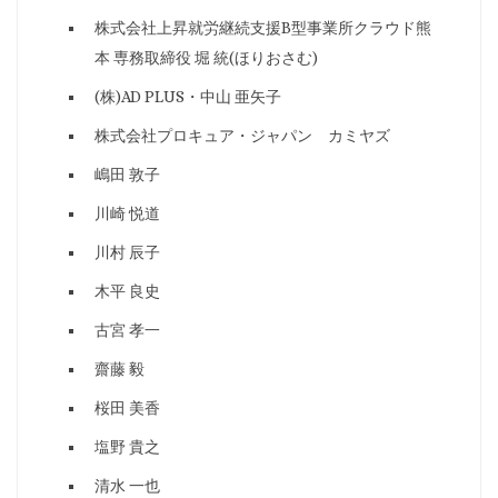
株式会社上昇就労継続支援B型事業所クラウド熊
本 専務取締役 堀 統(ほりおさむ)
(株)AD PLUS・中山 亜矢子
株式会社プロキュア・ジャパン カミヤズ
嶋田 敦子
川崎 悦道
川村 辰子
木平 良史
古宮 孝一
齋藤 毅
桜田 美香
塩野 貴之
清水 一也