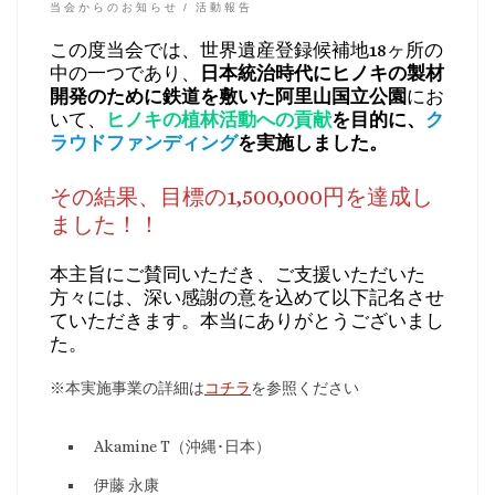
当会からのお知らせ
活動報告
この度当会では、世界遺産登録候補地18ヶ所の
中の一つであり、
日本統治時代にヒノキの製材
開発のために鉄道を敷いた阿里山国立公園
にお
いて、
ヒノキの植林活動への貢献
を目的に、
ク
ラウドファンディング
を実施しました。
その結果、目標の1,500,000円を達成し
ました！！
本主旨にご賛同いただき、ご支援いただいた
方々には、深い感謝の意を込めて以下記名させ
ていただきます。本当にありがとうございまし
た。
※本実施事業の詳細は
コチラ
を参照ください
Akamine T（沖縄･日本）
伊藤 永康