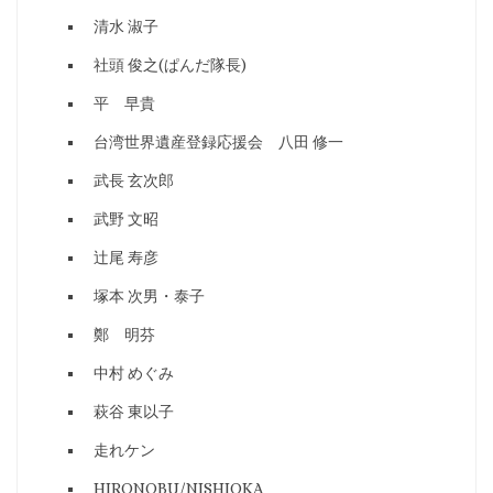
清水 淑子
社頭 俊之(ぱんだ隊長)
平 早貴
台湾世界遺産登録応援会 八田 修一
武長 玄次郎
武野 文昭
辻尾 寿彦
塚本 次男・泰子
鄭 明芬
中村 めぐみ
萩谷 東以子
走れケン
HIRONOBU/NISHIOKA