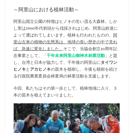
～阿里山における植林活動～
阿里山国立公園の特徴はヒノキの生い茂る大森林。しか
し実は1900年代初頭から伐採されはじめ、阿里山鉄道に
よって運ばれてしまいます。植林も行われたものの、
阿
里山古来の植物の生態系は、地球の長い歴史の中で見れ
ば、急速に変化しました。
そこで、当協会創立10周年記
念事業として、「
千年未来阿里山御神木林業活動
」と題
し、台湾と日本が協力して、千年後の阿里山に
タイワン
ヒノキ
と
アカヒノキ
の苗木を植樹し、今後も植樹を続け
る行政院農業委員会林業局の林業活動を支援します。
今回、私たちはその第一歩として、植林地域に入り、３
本の苗木を植えてまいりました。