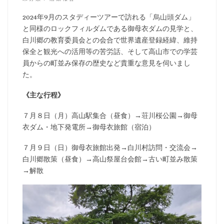
2024年9月のスタディーツアーで訪れる「烏山頭ダム」
と同様のロックフィルダムである御母衣ダムの見学と、
白川郷の教育委員会との会合で世界遺産登録経緯、維持
保全と観光への活用等の苦労話、そして高山市での学芸
員からの町並み保存の歴史など貴重な意見を伺いまし
た。
《主な行程》
７月８日（月）高山駅集合（昼食）→荘川桜公園→御母
衣ダム・地下発電所→御母衣旅館（宿泊）
７月９日（日）御母衣旅館出発→白川村訪問・交流会→
白川郷散策（昼食）→高山祭屋台会館→古い町並み散策
→解散