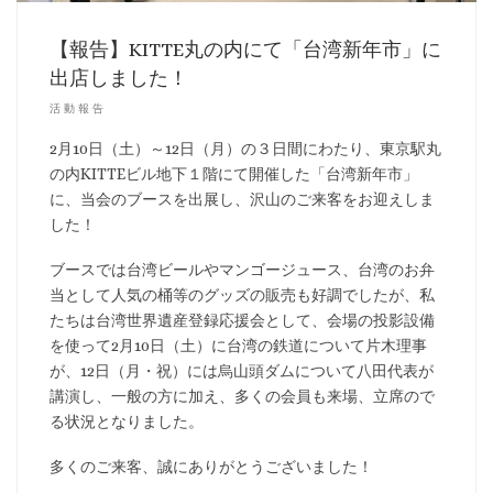
【報告】KITTE丸の内にて「台湾新年市」に
出店しました！
活動報告
2月10日（土）～12日（月）の３日間にわたり、東京駅丸
の内KITTEビル地下１階にて開催した「台湾新年市」
に、当会のブースを出展し、沢山のご来客をお迎えしま
した！
ブースでは台湾ビールやマンゴージュース、台湾のお弁
当として人気の桶等のグッズの販売も好調でしたが、私
たちは台湾世界遺産登録応援会として、会場の投影設備
を使って2月10日（土）に台湾の鉄道について片木理事
が、12日（月・祝）には烏山頭ダムについて八田代表が
講演し、一般の方に加え、多くの会員も来場、立席ので
る状況となりました。
多くのご来客、誠にありがとうございました！