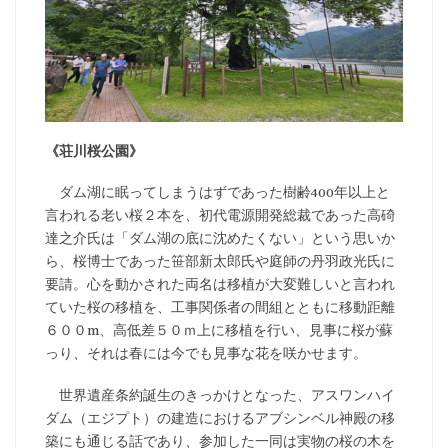
《荘川桜公園》
ダム湖に眠ってしまうはずであった樹齢400年以上と
言われる老い桜２本を、初代電源開発総裁であった高碕
達之介氏は「ダム湖の底に沈めたくない」という思いか
ら、桜博士であった笹部新太郎氏や庭師の丹羽政光氏に
要請。心を動かされた両名は移植が大変難しいと言われ
ていた桜の移植を、工事関係者の間組とともに移動距離
６００m、高低差５０ｍ上に移植を行い、見事に桜が蘇
っり、それは春には今でも見事な花を咲かせます。
世界遺産条約誕生のきっかけとなった、アスワンハイ
ダム（エジプト）の建造におけるアブシンベル神殿の移
築にも通じる話であり、参加した一同は実物の桜の木を