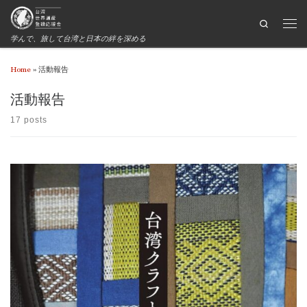
Search
学んで、旅して台湾と日本の絆を深める
Home
»
活動報告
活動報告
17 posts