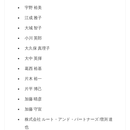
宇野 裕美
江成 雅子
大城 智子
小川 英郎
大久保 真理子
大中 英揮
葛西 裕基
片木 裕一
片平 博己
加藤 晴彦
加藤 守宣
株式会社 ルート・アンド・パートナーズ 増渕 達
也