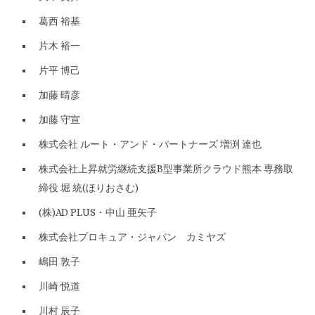
葛西 裕基
片木 裕一
片平 博己
加藤 晴彦
加藤 守宣
株式会社 ルート・アンド・パートナーズ 増渕 達也
株式会社上昇就労継続支援B型事業所クラウド熊本 専務取
締役 堀 統(ほりおさむ)
(株)AD PLUS・中山 亜矢子
株式会社プロキュア・ジャパン カミヤズ
嶋田 敦子
川崎 悦道
川村 辰子