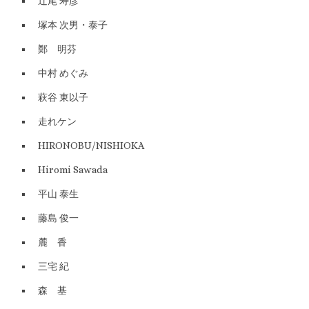
辻尾 寿彦
塚本 次男・泰子
鄭 明芬
中村 めぐみ
萩谷 東以子
走れケン
HIRONOBU/NISHIOKA
Hiromi Sawada
平山 泰生
藤島 俊一
麓 香
三宅 紀
森 基