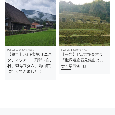
Published
2025年1月22日
Published
2019年5月7日
【報告】7/8-9実施 ミニス
【報告】3/17実施楽習会
タディツアー 飛騨（白川
「世界遺産石見銀山と九
村、御母衣ダム、高山市）
份・瑞芳金山」
に行ってきました！
Post
Previous
Ne