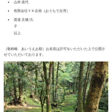
山本 道代
有限会社ＹＫ企画（おうちで台湾）
渡邉 丈修/久
以上
（敬称略 あいうえお順）お名前は許可をいただいた上で公開さ
せていただいております。