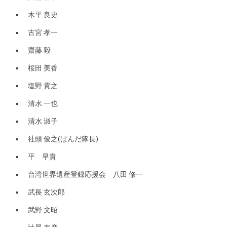
木平 良史
古宮 孝一
齋藤 毅
桜田 美香
塩野 貴之
清水 一也
清水 淑子
社頭 俊之(ぱんだ隊長)
平 早貴
台湾世界遺産登録応援会 八田 修一
武長 玄次郎
武野 文昭