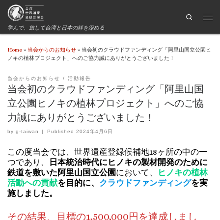
Search
学んで、旅して台湾と日本の絆を深める
Home
»
当会からのお知らせ
»
当会初のクラウドファンディング「阿里山国立公園ヒ
ノキの植林プロジェクト」へのご協力誠にありがとうございました！
当会からのお知らせ
活動報告
当会初のクラウドファンディング「阿里山国
立公園ヒノキの植林プロジェクト」へのご協
力誠にありがとうございました！
by
g-taiwan
|
Published
2024年4月6日
この度当会では、世界遺産登録候補地18ヶ所の中の一
つであり、
日本統治時代にヒノキの製材開発のために
鉄道を敷いた阿里山国立公園
において、
ヒノキの植林
活動への貢献
を目的に、
クラウドファンディング
を実
施しました。
その結果、目標の1,500,000円を達成しまし