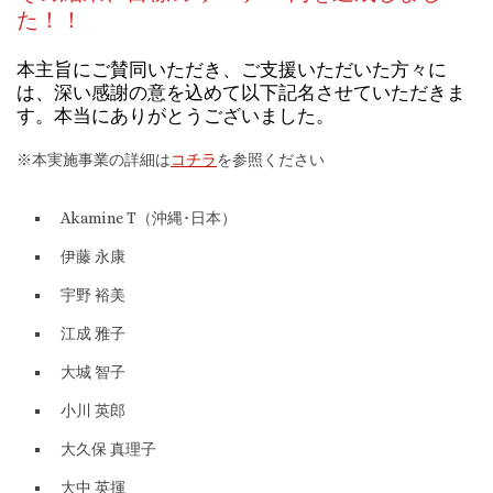
た！！
本主旨にご賛同いただき、ご支援いただいた方々に
は、深い感謝の意を込めて以下記名させていただきま
す。本当にありがとうございました。
※本実施事業の詳細は
コチラ
を参照ください
Akamine T（沖縄･日本）
伊藤 永康
宇野 裕美
江成 雅子
大城 智子
小川 英郎
大久保 真理子
大中 英揮